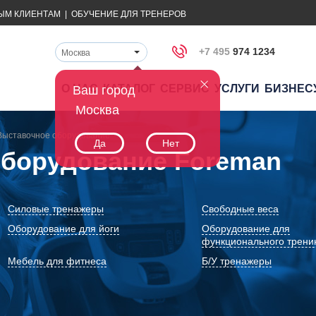
ЫМ КЛИЕНТАМ
|
ОБУЧЕНИЕ ДЛЯ ТРЕНЕРОВ
+7 495
974 1234
Москва
О НАС
КАТАЛОГ
СЕРВИС
УСЛУГИ
БИЗНЕС
Ваш город
Москва
Выставочное оборудование
Да
Нет
борудование Foreman
Силовые тренажеры
Свободные веса
Оборудование для йоги
Оборудование для
функционального трени
Мебель для фитнеса
Б/У тренажеры