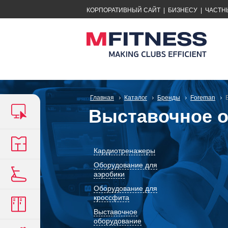
КОРПОРАТИВНЫЙ САЙТ
|
БИЗНЕСУ
|
ЧАСТН
Главная
Каталог
Бренды
Foreman
Выставочное о
Кардиотренажеры
Оборудование для
аэробики
Оборудование для
кроссфита
Выставочное
оборудование