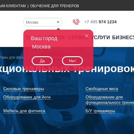
ЫМ КЛИЕНТАМ
|
ОБУЧЕНИЕ ДЛЯ ТРЕНЕРОВ
+7 495
974 1234
Москва
О НАС
КАТАЛОГ
СЕРВИС
УСЛУГИ
БИЗНЕС
Ваш город
Москва
Рамы для функциональных тренировок
Да
Нет
кциональных тренировок
Силовые тренажеры
Свободные веса
Оборудование для йоги
Оборудование для
функционального трени
Мебель для фитнеса
Б/У тренажеры