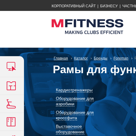
КОРПОРАТИВНЫЙ САЙТ
|
БИЗНЕСУ
|
ЧАСТН
Главная
Каталог
Бренды
Foreman
Рамы для фун
Кардиотренажеры
Оборудование для
аэробики
Оборудование для
кроссфита
Выставочное
оборудование