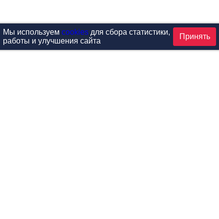
Мы используем
cookies
для сбора статистики,
Принять
работы и улучшения сайта
аталог
ардиотренажеры
Реабилитация и диагностик
иловые тренажеры
Инверсия и растяжка
вободные веса
Детский фитнес
одульные рамы
Мебель для фитнеса
илатес
Б/У тренажеры
эробика
Выставочное оборудование