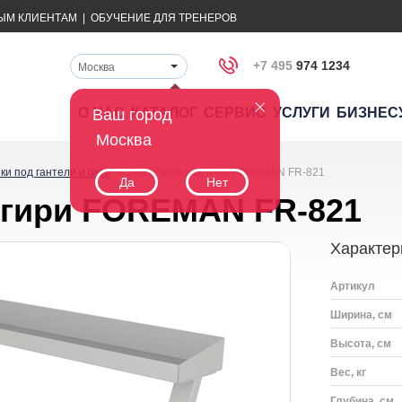
ЫМ КЛИЕНТАМ
|
ОБУЧЕНИЕ ДЛЯ ТРЕНЕРОВ
+7 495
974 1234
Москва
О НАС
КАТАЛОГ
СЕРВИС
УСЛУГИ
БИЗНЕС
Ваш город
Москва
ки под гантели и гири
Подставка под гири FOREMAN FR-821
Да
Нет
 гири FOREMAN FR-821
Характер
Артикул
Ширина, см
Высота, см
Вес, кг
Глубина, см