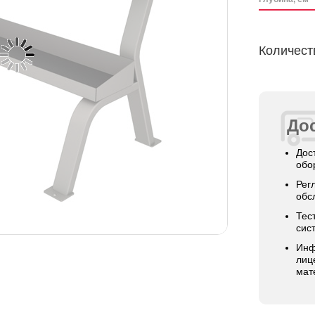
Количест
Дос
Дос
обо
Рег
обс
Тес
сис
Инф
лиц
мат