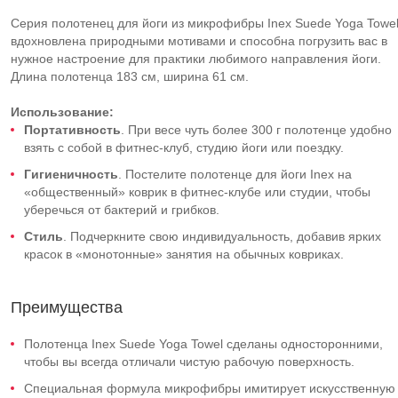
Серия полотенец для йоги из микрофибры Inex Suede Yoga Towe
вдохновлена природными мотивами и способна погрузить вас в
нужное настроение для практики любимого направления йоги.
Длина полотенца 183 см, ширина 61 см.
Использование
:
Портативность
. При весе чуть более 300 г полотенце удобно
взять с собой в фитнес-клуб, студию йоги или поездку.
Гигиеничность
. Постелите полотенце для йоги Inex на
«общественный» коврик в фитнес-клубе или студии, чтобы
уберечься от бактерий и грибков.
Стиль
. Подчеркните свою индивидуальность, добавив ярких
красок в «монотонные» занятия на обычных ковриках.
Преимущества
Полотенца Inex Suede Yoga Towel сделаны односторонними,
чтобы вы всегда отличали чистую рабочую поверхность.
Специальная формула микрофибры имитирует искусственную