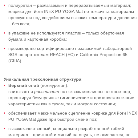
полиуретан – разлагаемый и перерабатываемый материал;
коврики для йоги INEX PU YOGA Mat не токсичны: материалы
прессуются под воздействием высоких температур и давления
– без клея;
в упаковке не используется пластик – только оберточная
бумага и картонная коробка;
производство сертифицировано независимой лабораторией
SGS по протоколам REACH (ЕС) и California Proposition 65
(США).
Уникальная
трехслойная структура
:
Верхний слой
(полиуретан):
впитывает и
рассеивает
пот сквозь миллионы плотных пор,
гарантируя безупречные гигиенические и противоскользящие
характеристики как в сухом, так и мокром состоянии;
обеспечивает максимальное сцепление коврика для йоги INEX
PU YOGA Mat даже при быстрой смене поз;
высококачественный, специально разработанный гибкий
материал – приятный и мягкий на ощупь, не окисляется, не