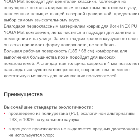
YOGA Mat подойдет для ценителей классики. Коллекция из
популярных цветов с фирменным незаметным логотипом в углу,
нанесенным невыцветающей лазерной гравировкой, предостави
выбор самому взыскательному вкусу.
Благодаря первоклассным материалам коврик для йоги INEX PU
YOGA Mat долговечен, легко чистится и подходит для занятий в
помещении и на улице. За счет гладких краев и каучукового слоя
он легко принимает форму поверхности, не загибаясь.
Большая рабочая поверхность (185 * 68 см) комфортна для
выполнения большинства поз и подойдет для высоких
пользователей. А стандартная толщина коврика в 4 мм позволяе
наслаждаться чувством поверхности, сохраняя тем не менее
достаточную мягкость для начинающих пользователей.
Преимущества
Высочайшие стандарты экологичности:
произведено из полиуретана (PU), экологичной альтернативы
ПВХ, и 100% натурального каучука;
в процессе производства не выделяется вредных диоксионов и
не используется хлор;