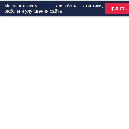
Мы используем
cookies
для сбора статистики,
Принять
работы и улучшения сайта
Проекты
Каталог
Новости
Контакты
©1999-2026 МФитнес. Все права защищены.
Разработка сайта —
студия «Сибирикс»