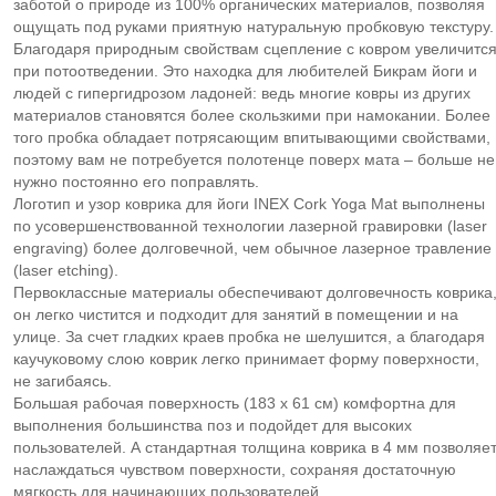
заботой о природе из 100% органических материалов, позволяя
ощущать под руками приятную натуральную пробковую текстуру.
Благодаря природным свойствам сцепление с ковром увеличитс
при потоотведении. Это находка для любителей Бикрам йоги и
людей с гипергидрозом ладоней: ведь многие ковры из других
материалов становятся более скользкими при намокании. Более
того пробка обладает потрясающим впитывающими свойствами,
поэтому вам не потребуется полотенце поверх мата – больше не
нужно постоянно его поправлять.
Логотип и узор коврика для йоги INEX Cork Yoga Mat выполнены
по усовершенствованной технологии лазерной гравировки (laser
engraving) более долговечной, чем обычное лазерное травление
(laser etching).
Первоклассные материалы обеспечивают долговечность коврика
он легко чистится и подходит для занятий в помещении и на
улице. За счет гладких краев пробка не шелушится, а благодаря
каучуковому слою коврик легко принимает форму поверхности,
не загибаясь.
Большая рабочая поверхность (183 х 61 см) комфортна для
выполнения большинства поз и подойдет для высоких
пользователей. А стандартная толщина коврика в 4 мм позволяе
наслаждаться чувством поверхности, сохраняя достаточную
мягкость для начинающих пользователей.