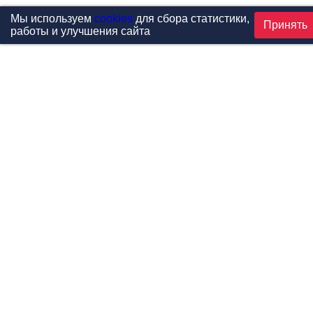
Мы используем
cookies
для сбора статистики,
Принять
работы и улучшения сайта
Проекты
Каталог
Новости
Контакты
©1999-2026 МФитнес. Все права защищены.
Разработка сайта —
студия «Сибирикс»