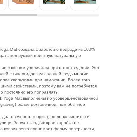
oga Mat создана с заботой о природе из 100%
щать под руками приятную натуральную
ие с ковром увеличится при потоотведении. Это
дей с гипергидрозом ладоней: ведь многие
более скользкими при намокании. Более того
щими свойствами, поэтому вам не потребуется
о постоянно его поправлять.
ork Yoga Mat выполнены по усовершенствованной
ngraving) более долговечной, чем обычное
олговечность коврика, он легко чистится и
лице. За счет гладких краев пробка не
ю коврик легко принимает форму поверхности,