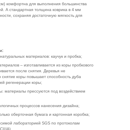
 см) комфортна для выполнения большинства
ей. А стандартная толщина коврика в 4 мм
ности, сохраняя достаточную мягкость для
и:
натуральных материалов: каучук и пробка;
атериалов – изготавливается из коры пробкового
ивается после снятия. Деревья не
о снятие коры повышает способность дуба
ей регенерации коры;
ны: материалы прессуются под воздействием
ологичных процессов нанесения дизайна;
только оберточная бумага и картонная коробка;
исимой лабораторией SGS по протоколам
 (США).