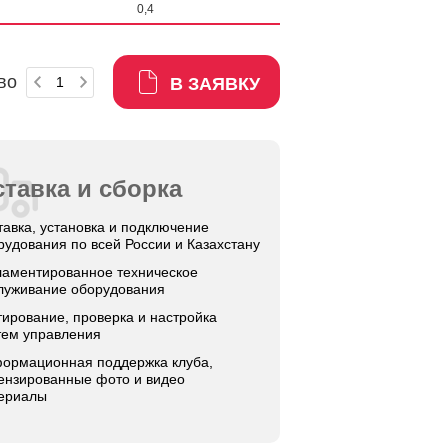
0,4
во
В ЗАЯВКУ
тавка и сборка
тавка, установка и подключение
рудования по всей России и Казахстану
ламентированное техническое
луживание оборудования
тирование, проверка и настройка
тем управления
ормационная поддержка клуба,
ензированные фото и видео
ериалы