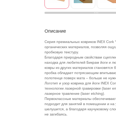
Описание
Серия премиальных ковриков INEX Cork Y
органических материалов, позволяя ощу
пробковую текстуру.
Благодаря природным свойствам сцеплен
находка для любителей Бикрам йоги и лю
ковры из других материалов становятся 
пробка обладает потрясающим впитываю
полотенце поверх мата – больше не нужн
Логотип и узор коврика для йоги INEX C
технологии лазерной гравировки (laser e
лазерное травление (laser etching).
Первоклассные материалы обеспечивают д
подходит для занятий в помещении и на у
шелушится, а благодаря каучуковому сло
не загибаясь.