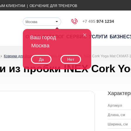
ЫМ КЛИЕНТАМ
|
ОБУЧЕНИЕ ДЛЯ ТРЕНЕРОВ
+7 495
974 1234
Москва
О НАС
КАТАЛОГ
СЕРВИС
УСЛУГИ
БИЗНЕС
Ваш город
Москва
Коврики для йоги
Коврик для йоги из пробки INEX Cork Yoga Mat CKMAT-
Да
Нет
и из пробки INEX Cork Y
Характер
Артикул
Длина, см
Ширина, см