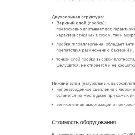
Двухслойная структура
:
Верхний слой
(пробка):
превосходно впитывает пот, гарантиру
характеристики как в сухом, так и мокр
пробка гипоаллергенна, обладает ант
препятствуя размножению бактерий и, 
тонкий слой пробки высокой плотности
шелушится, не стирается и не крошитс
Нижний слой
(натуральный, высокоплотн
непревзойденное сцепление с любой п
останется на месте даже при самых ин
великолепная амортизация и прекрасн
Стоимость оборудования
Вы можете уточнить по телефону: +7 (49