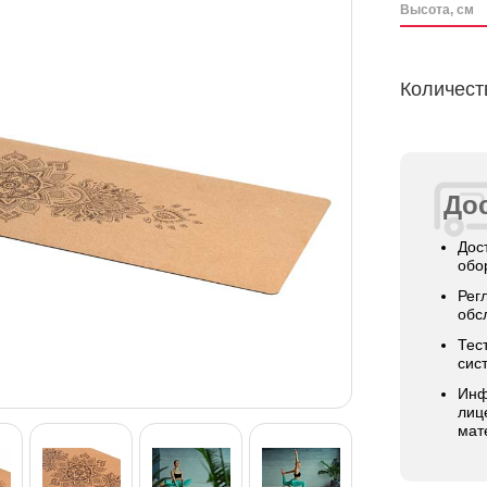
Высота, см
Количест
Дос
Дос
обо
Рег
обс
Тес
сис
Инф
лиц
мат