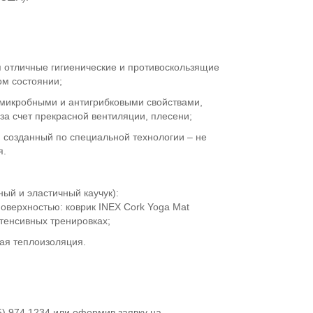
я отличные гигиенические и противоскользящие
ом состоянии;
имикробными и антигрибковыми свойствами,
за счет прекрасной вентиляции, плесени;
, созданный по специальной технологии – не
я.
ый и эластичный каучук):
оверхностью: коврик INEX Cork Yoga Mat
тенсивных тренировках;
ая теплоизоляция.
5) 974 1234 или оформив заявку на