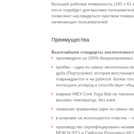
Большая рабочая поверхность (183 х 61
поз и подойдет для высоких пользовател
позволяет наслаждаться чувством поверх
начинающих пользователей.
Преимущества
Высочайшие стандарты экологичност
произведено из 100% биоразлагаемых 
пробка – один из самых экологичных м
дуба (Португалия), которая восстанавл
повреждаются и не рубятся. Более тог
поглощать углерод и способствует общ
коврики INEX Cork Yoga Mat не токсич
высоких температур, без клея;
лазерная гравировка один из самых эк
в упаковке не используется пластик – 
производство сертифицировано незав
REACH (ЕС) и California Proposition 65