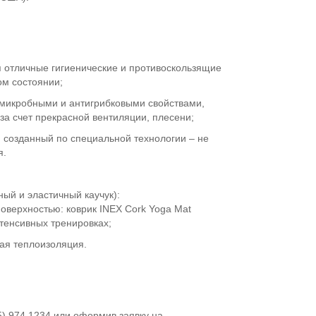
я отличные гигиенические и противоскользящие
ом состоянии;
имикробными и антигрибковыми свойствами,
за счет прекрасной вентиляции, плесени;
, созданный по специальной технологии – не
я.
ый и эластичный каучук):
оверхностью: коврик INEX Cork Yoga Mat
тенсивных тренировках;
ая теплоизоляция.
5) 974 1234 или оформив заявку на