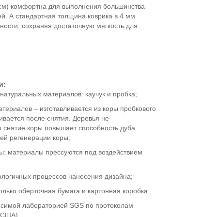
 см) комфортна для выполнения большинства
ей. А стандартная толщина коврика в 4 мм
ности, сохраняя достаточную мягкость для
и:
натуральных материалов: каучук и пробка;
атериалов – изготавливается из коры пробкового
ивается после снятия. Деревья не
о снятие коры повышает способность дуба
ей регенерации коры;
ны: материалы прессуются под воздействием
ологичных процессов нанесения дизайна;
только оберточная бумага и картонная коробка;
исимой лабораторией SGS по протоколам
 (США).