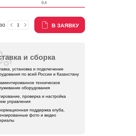
0,4
во
В ЗАЯВКУ
тавка и сборка
тавка, установка и подключение
рудования по всей России и Казахстану
ламентированное техническое
луживание оборудования
тирование, проверка и настройка
тем управления
ормационная поддержка клуба,
ензированные фото и видео
ериалы