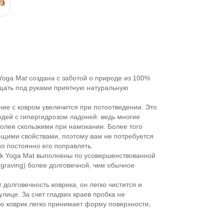
oga Mat создана с заботой о природе из 100%
щать под руками приятную натуральную
ие с ковром увеличится при потоотведении. Это
дей с гипергидрозом ладоней: ведь многие
более скользкими при намокании. Более того
щими свойствами, поэтому вам не потребуется
о постоянно его поправлять.
ork Yoga Mat выполнены по усовершенствованной
ngraving) более долговечной, чем обычное
олговечность коврика, он легко чистится и
лице. За счет гладких краев пробка не
ю коврик легко принимает форму поверхности,