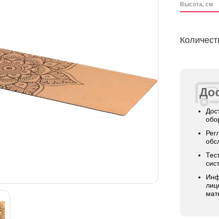
Высота, см
Количест
Дос
Дос
обо
Рег
обс
Тес
сис
Инф
лиц
мат