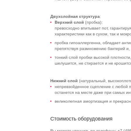
Двухслойная структура
:
Верхний слой
(пробка):
превосходно впитывает пот, гарантиру
характеристики как в сухом, так и мокр
пробка гипоаллергенна, обладает ант
препятствуя размножению бактерий и, 
тонкий слой пробки высокой плотности
шелушится, не стирается и не крошитс
Нижний слой
(натуральный, высокоплотн
непревзойденное сцепление с любой п
останется на месте даже при самых ин
великолепная амортизация и прекрасн
Стоимость оборудования
Вы можете уточнить по телефону: +7 (49