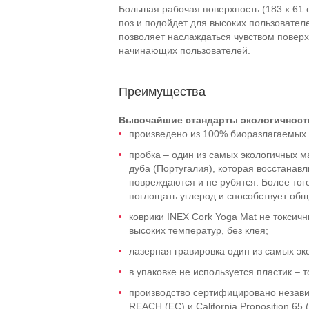
Большая рабочая поверхность (183 х 61
поз и подойдет для высоких пользовател
позволяет наслаждаться чувством поверх
начинающих пользователей.
Преимущества
Высочайшие стандарты экологичност
произведено из 100% биоразлагаемых 
пробка – один из самых экологичных м
дуба (Португалия), которая восстанавл
повреждаются и не рубятся. Более тог
поглощать углерод и способствует общ
коврики INEX Cork Yoga Mat не токсич
высоких температур, без клея;
лазерная гравировка один из самых эк
в упаковке не используется пластик – 
производство сертифицировано незав
REACH (ЕС) и California Proposition 65