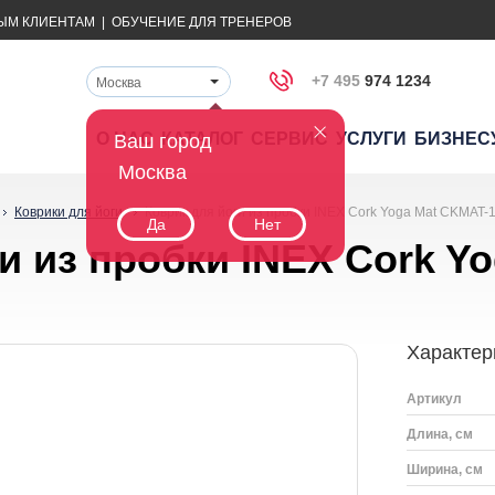
ЫМ КЛИЕНТАМ
|
ОБУЧЕНИЕ ДЛЯ ТРЕНЕРОВ
+7 495
974 1234
Москва
О НАС
КАТАЛОГ
СЕРВИС
УСЛУГИ
БИЗНЕС
Ваш город
Москва
Коврики для йоги
Коврик для йоги из пробки INEX Cork Yoga Mat CKMAT-
Да
Нет
и из пробки INEX Cork Y
Характер
Артикул
Длина, см
Ширина, см