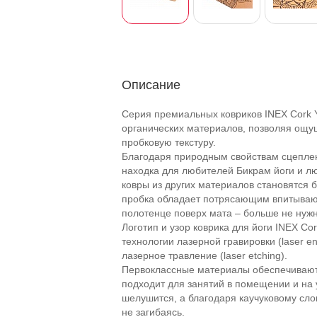
Описание
Серия премиальных ковриков INEX Cork Y
органических материалов, позволяя ощу
пробковую текстуру.
Благодаря природным свойствам сцеплен
находка для любителей Бикрам йоги и лю
ковры из других материалов становятся 
пробка обладает потрясающим впитываю
полотенце поверх мата – больше не нужн
Логотип и узор коврика для йоги INEX C
технологии лазерной гравировки (laser e
лазерное травление (laser etching).
Первоклассные материалы обеспечивают д
подходит для занятий в помещении и на у
шелушится, а благодаря каучуковому сло
не загибаясь.