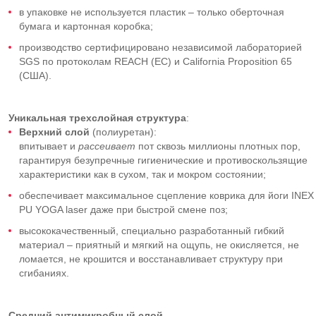
в упаковке не используется пластик – только оберточная
бумага и картонная коробка;
производство сертифицировано независимой лабораторией
SGS по протоколам REACH (ЕС) и California Proposition 65
(США).
Уникальная
трехслойная структура
:
Верхний слой
(полиуретан):
впитывает и
рассеивает
пот сквозь миллионы плотных пор,
гарантируя безупречные гигиенические и противоскользящие
характеристики как в сухом, так и мокром состоянии;
обеспечивает максимальное сцепление коврика для йоги INEX
PU YOGA laser даже при быстрой смене поз;
высококачественный, специально разработанный гибкий
материал – приятный и мягкий на ощупь, не окисляется, не
ломается, не крошится и восстанавливает структуру при
сгибаниях.
Средний
антимикробный слой