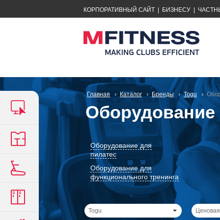
КОРПОРАТИВНЫЙ САЙТ
|
БИЗНЕСУ
|
ЧАСТН
Главная
Каталог
Бренды
Togu
Обор
Оборудование 
Оборудование для
пилатес
Оборудование для
функционального тренинга
Togu
Ценовая