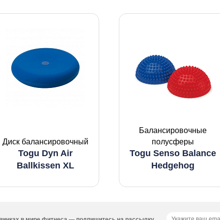
Балансировочные
Диск балансировочный
полусферы
Togu Dyn Air
Togu Senso Balance
Ballkissen XL
Hedgehog
новинках в мире фитнеса — подпишитесь на рассылку