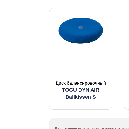
Диск балансировочный
TOGU DYN AIR
Ballkissen S
Будьте первым, кто узнает о новостях и 