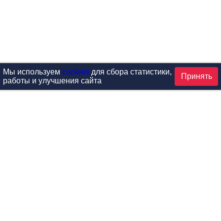
Мы используем
cookies
для сбора статистики,
Принять
работы и улучшения сайта
аталог
ардиотренажеры
Реабилитация и диагностик
иловые тренажеры
Инверсия и растяжка
вободные веса
Детский фитнес
одульные рамы
Мебель для фитнеса