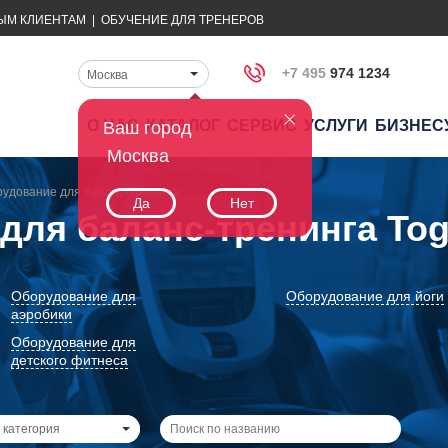
ЫМ КЛИЕНТАМ
|
ОБУЧЕНИЕ ДЛЯ ТРЕНЕРОВ
+7 495
974 1234
Москва
О НАС
КАТАЛОГ
СЕРВИС
УСЛУГИ
БИЗНЕС
Ваш город
Москва
удование для баланс-тренинга
Да
Нет
для баланс-тренинга To
Оборудование для
Оборудование для йоги
аэробики
Оборудование для
детского фитнеса
 категория