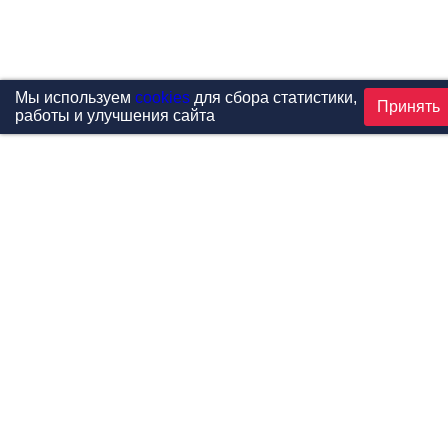
Мы используем
cookies
для сбора статистики,
Принять
работы и улучшения сайта
Проекты
Каталог
Новости
Контакты
©1999-2026 МФитнес. Все права защищены.
Разработка сайта —
студия «Сибирикс»