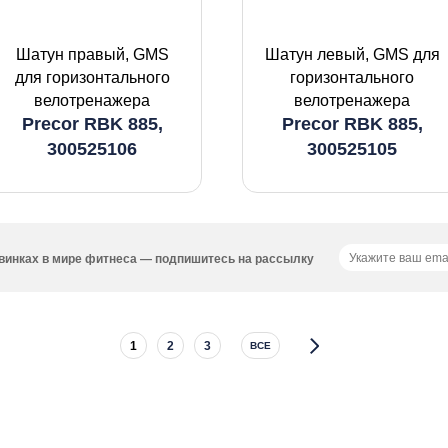
Шатун правый, GMS
Шатун левый, GMS для
для горизонтального
горизонтального
велотренажера
велотренажера
Precor RBK 885,
Precor RBK 885,
300525106
300525105
новинках в мире фитнеса — подпишитесь на рассылку
1
2
3
ВСЕ