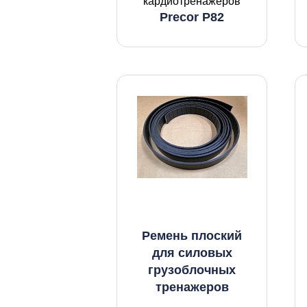
кардиотренажеров
Precor P82
Ремень плоский
для силовых
грузоблочных
тренажеров