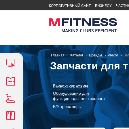
КОРПОРАТИВНЫЙ САЙТ
|
БИЗНЕСУ
|
ЧАСТН
Главная
Каталог
Бренды
Precor
За
Запчасти для 
Кардиотренажеры
Оборудование для
функционального тренинга
Б/У тренажеры