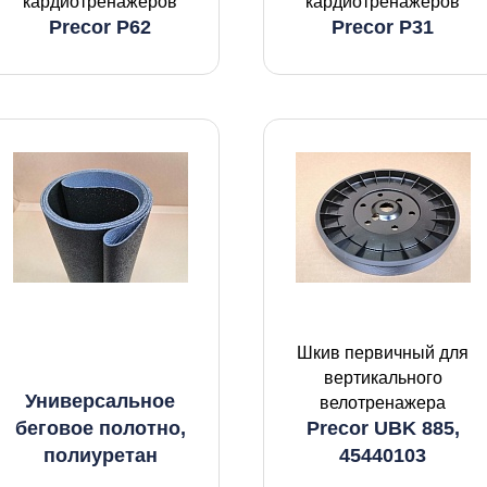
кардиотренажеров
кардиотренажеров
Precor P62
Precor P31
Шкив первичный для
вертикального
Универсальное
велотренажера
беговое полотно,
Precor UBK 885,
полиуретан
45440103