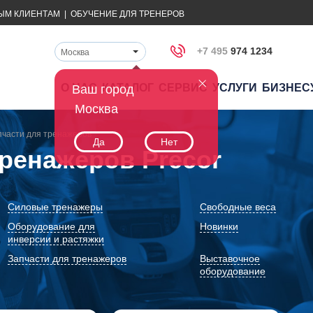
ЫМ КЛИЕНТАМ
|
ОБУЧЕНИЕ ДЛЯ ТРЕНЕРОВ
+7 495
974 1234
Москва
О НАС
КАТАЛОГ
СЕРВИС
УСЛУГИ
БИЗНЕС
Ваш город
Москва
пчасти для тренажеров
Да
Нет
тренажеров Precor
Силовые тренажеры
Свободные веса
Оборудование для
Новинки
инверсии и растяжки
Запчасти для тренажеров
Выставочное
оборудование