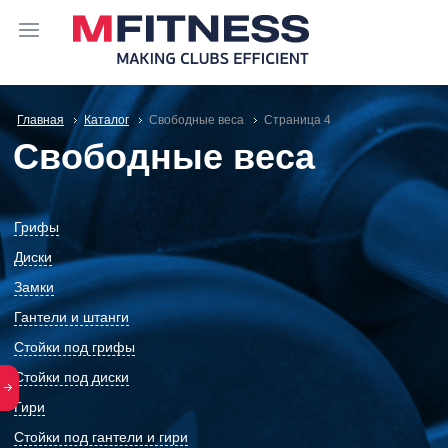
Главная
Каталог
Свободные веса
Cтраница 4
Свободные веса
Грифы
Диски
Замки
Гантели и штанги
Стойки под грифы
Стойки под диски
Гири
Стойки под гантели и гири