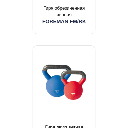
Гиря обрезиненная
черная
FOREMAN FM/RK
Гиря двухцветная