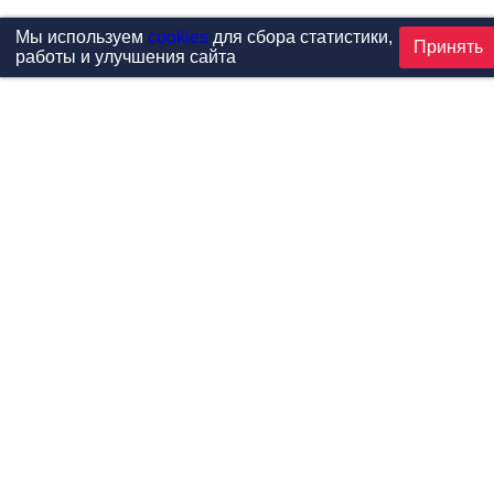
Мы используем
cookies
для сбора статистики,
Принять
работы и улучшения сайта
Проекты
Каталог
Новости
Контакты
©1999-2026 МФитнес. Все права защищены.
Разработка сайта —
студия «Сибирикс»