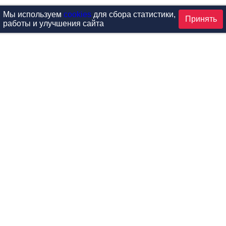
Мы используем
cookies
для сбора статистики,
Принять
работы и улучшения сайта
аталог
ардиотренажеры
Реабилитация и диагностик
иловые тренажеры
Инверсия и растяжка
вободные веса
Детский фитнес
одульные рамы
Мебель для фитнеса
илатес
Б/У тренажеры
эробика
Выставочное оборудование
ога
Запчасти для тренажеров
ункциональный тренинг
Контроль доступа (СКУД)