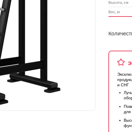
Высота, см
Вес, кг
Количест
Э
Эксклю
продук
и СНГ
Луч
обо
Пов
для
Выс
фун