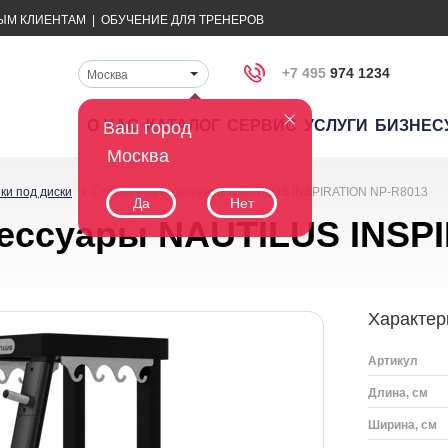
ЫМ КЛИЕНТАМ
|
ОБУЧЕНИЕ ДЛЯ ТРЕНЕРОВ
+7 495
974 1234
Москва
О НАС
КАТАЛОГ
СЕРВИС
УСЛУГИ
БИЗНЕС
Ваш город
Москва
ки под диски
Стойка под аксессуары NAUTILUS INSPIRATION NP-R8013
Да
Нет
сессуары NAUTILUS INSP
Характер
Артикул
Длина, см
Ширина, см