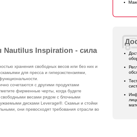
Мак
Дос
Nautilus Inspiration - сила
Дос
обо
остью хранения свободных весов или без них и
Рег
обс
скамьями для пресса и гиперэкстензиями,
 функциональности.
Тес
анично сочетаются с другими продуктами
сис
отметите фирменные черты, когда будете
Инф
о свободными весами рядом с блочными
лиц
гружаемыми дисками Leverage®. Cкамьи и стойки
мат
сильными, они превосходят требования отрасли во