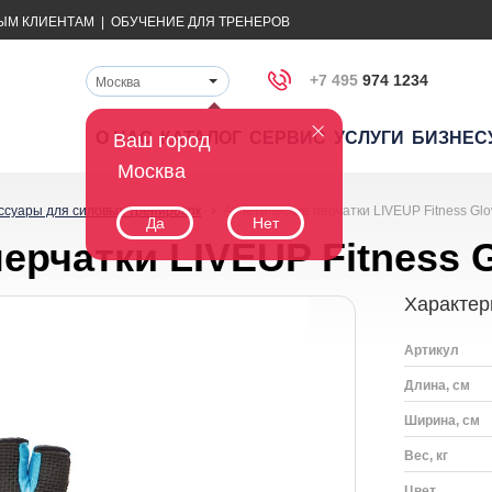
ЫМ КЛИЕНТАМ
|
ОБУЧЕНИЕ ДЛЯ ТРЕНЕРОВ
+7 495
974 1234
Москва
О НАС
КАТАЛОГ
СЕРВИС
УСЛУГИ
БИЗНЕС
Ваш город
Москва
ссуары для силовых тренировок
Атлетические перчатки LIVEUP Fitness Glo
Да
Нет
ерчатки LIVEUP Fitness 
Характер
Артикул
Длина, см
Ширина, см
Вес, кг
Цвет