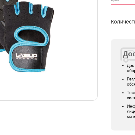
Количест
Дос
Дос
обо
Рег
обс
Тес
сис
Инф
лиц
мат