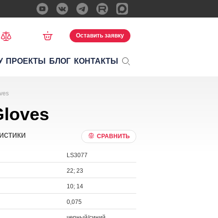
Оставить заявку
У
ПРОЕКТЫ
БЛОГ
КОНТАКТЫ
ves
Gloves
истики
СРАВНИТЬ
LS3077
22; 23
10; 14
0,075
черный/синий