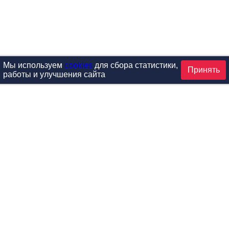
Мы используем
cookies
для сбора статистики,
Принять
работы и улучшения сайта
аталог
ардиотренажеры
Реабилитация и диагностик
иловые тренажеры
Инверсия и растяжка
вободные веса
Детский фитнес
одульные рамы
Мебель для фитнеса