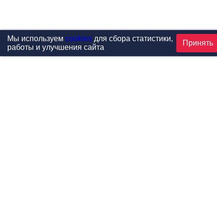
Мы используем
cookies
для сбора статистики,
Принять
работы и улучшения сайта
Проекты
Каталог
Новости
Контакты
©1999-2026 МФитнес. Все права защищены.
Разработка сайта —
студия «Сибирикс»