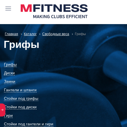
Главная
Каталог
Свободные веса
Грифы
Грифы
Грифы
Диски
Замки
Гантели и штанги
Стойки под грифы
Стойки под диски
Гири
Стойки под гантели и гири