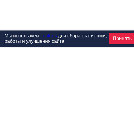
Мы используем
cookies
для сбора статистики,
Принять
работы и улучшения сайта
Проекты
Каталог
Новости
Контакты
©1999-2026 МФитнес. Все права защищены.