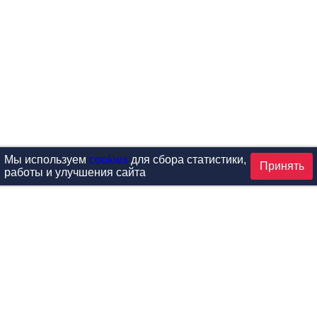
Мы используем
cookies
для сбора статистики,
Принять
работы и улучшения сайта
аталог
ардиотренажеры
Реабилитация и диагностик