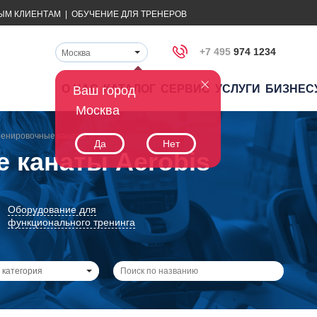
ЫМ КЛИЕНТАМ
|
ОБУЧЕНИЕ ДЛЯ ТРЕНЕРОВ
+7 495
974 1234
Москва
О НАС
КАТАЛОГ
СЕРВИС
УСЛУГИ
БИЗНЕС
Ваш город
Москва
ренировочные канаты
Да
Нет
 канаты Aerobis
Оборудование для
функционального тренинга
 категория