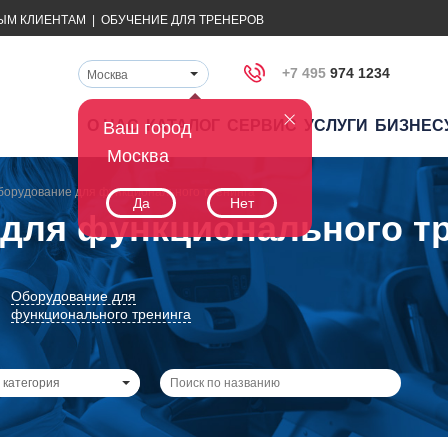
ЫМ КЛИЕНТАМ
|
ОБУЧЕНИЕ ДЛЯ ТРЕНЕРОВ
+7 495
974 1234
Москва
О НАС
КАТАЛОГ
СЕРВИС
УСЛУГИ
БИЗНЕС
Ваш город
Москва
борудование для функционального тренинга
Да
Нет
для функционального тр
Оборудование для
функционального тренинга
 категория