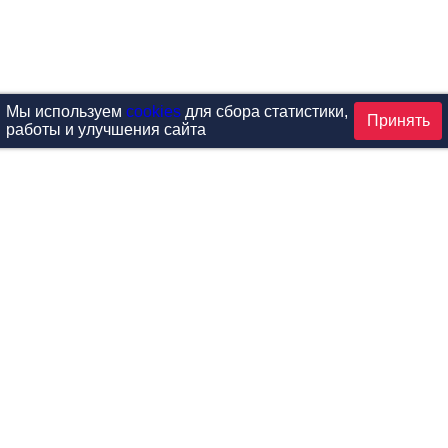
Мы используем
cookies
для сбора статистики,
Принять
работы и улучшения сайта
аталог
ардиотренажеры
Реабилитация и диагностик
иловые тренажеры
Инверсия и растяжка
вободные веса
Детский фитнес
одульные рамы
Мебель для фитнеса
илатес
Б/У тренажеры