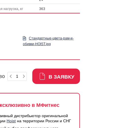
 нагрузка, кг
363
Стандартные-цвета-рам-и-
обивки-HOIST.jpg
во
В ЗАЯВКУ
ксклюзивно в МФитнес
зивный дистрибьютор оригинальной
ции
Hoist
на территории России и СНГ