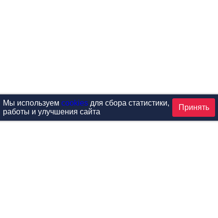
Мы используем
cookies
для сбора статистики,
Принять
работы и улучшения сайта
аталог
ардиотренажеры
Реабилитация и диагностик