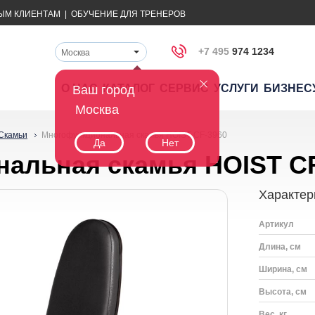
ЫМ КЛИЕНТАМ
|
ОБУЧЕНИЕ ДЛЯ ТРЕНЕРОВ
+7 495
974 1234
Москва
О НАС
КАТАЛОГ
СЕРВИС
УСЛУГИ
БИЗНЕС
Ваш город
Москва
Скамьи
Многофункциональная скамья HOIST CF-3960
Да
Нет
альная скамья HOIST CF
Характер
Артикул
Длина, см
Ширина, см
Высота, см
Вес, кг