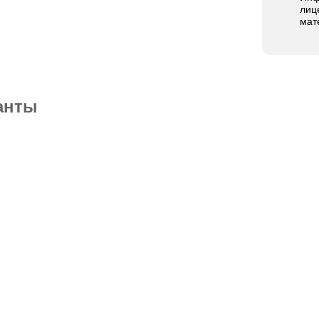
лиц
мат
анты