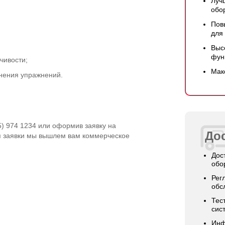
Луч
обо
Пов
для
Выс
фун
чивости;
Мак
нения упражнений.
5) 974 1234 или оформив заявку на
Дос
я заявки мы вышлем вам коммерческое
Дос
обо
Рег
обс
Тес
сис
Инф