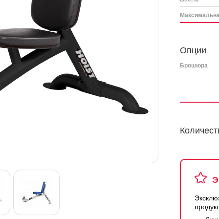
Максимальная
Опции
Брошюра
Количест
Э
Эксклю
продук