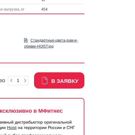
 нагрузка, кг
454
Стандартные-цвета-рам-и-
обивки-HOIST.jpg
во
В ЗАЯВКУ
ксклюзивно в МФитнес
зивный дистрибьютор оригинальной
ции
Hoist
на территории России и СНГ