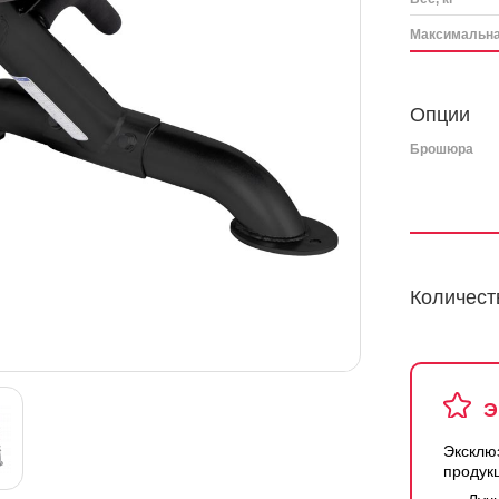
Максимальная
Опции
Брошюра
Количест
Э
Эксклю
продук