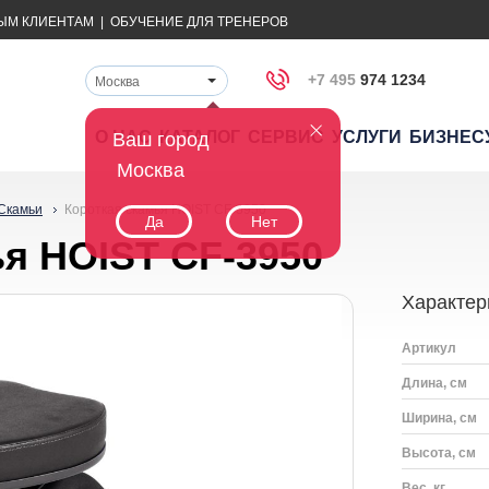
ЫМ КЛИЕНТАМ
|
ОБУЧЕНИЕ ДЛЯ ТРЕНЕРОВ
+7 495
974 1234
Москва
О НАС
КАТАЛОГ
СЕРВИС
УСЛУГИ
БИЗНЕС
Ваш город
Москва
Скамьи
Короткая скамья HOIST CF-3950
Да
Нет
ья HOIST CF-3950
Характер
Артикул
Длина, см
Ширина, см
Высота, см
Вес, кг