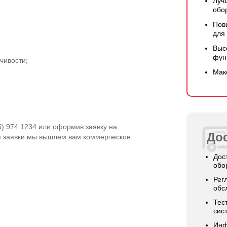
Луч
обо
Пов
для
Выс
фун
чивости;
Мак
5) 974 1234 или оформив заявку на
Дос
я заявки мы вышлем вам коммерческое
Дос
обо
Рег
обс
Тес
сис
Инф