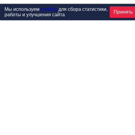
Мы используем
cookies
для сбора статистики,
Принять
работы и улучшения сайта
Проекты
Каталог
Новости
Контакты
©1999-2026 МФитнес. Все права защищены.
Разработка сайта —
студия «Сибирикс»