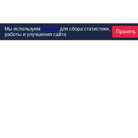
Мы используем
cookies
для сбора статистики,
Принять
работы и улучшения сайта
Проекты
Каталог
Новости
Контакты
©1999-2026 МФитнес. Все права защищены.
Разработка сайта —
студия «Сибирикс»