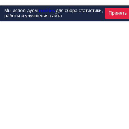
Мы используем
cookies
для сбора статистики,
Принять
работы и улучшения сайта
Проекты
Каталог
Новости
Контакты
©1999-2026 МФитнес. Все права защищены.
Разработка сайта —
студия «Сибирикс»