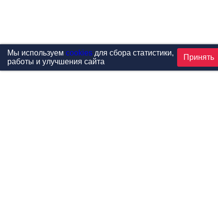
Мы используем
cookies
для сбора статистики,
Принять
работы и улучшения сайта
Проекты
Каталог
Новости
Контакты
©1999-2026 МФитнес. Все права защищены.