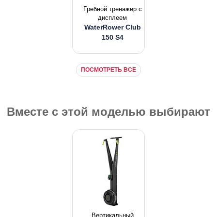
Гpeбнoй тpeнaжep с
дисплеем
WaterRower Club
150 S4
ПОСМОТРЕТЬ ВСЕ
Вместе с этой моделью выбирают
Вертикальный