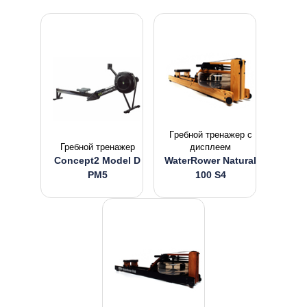
Гpeбнoй тpeнaжep с
Гребной тренажер
дисплеем
Concept2 Model D
WaterRower Natural
PM5
100 S4