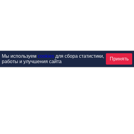
Мы используем
cookies
для сбора статистики,
Принять
работы и улучшения сайта
аталог
ардиотренажеры
Реабилитация и диагностик
иловые тренажеры
Инверсия и растяжка