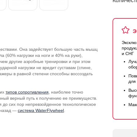
Количест
Э
Эксклю
продук
ествами. Она задействует большую часть мышц
и СНГ
ла (60% нагрузки на ноги и 40% на руки),
, чем другие аэробные тренировки и при этом
Луч
обо
 ударной нагрузки не вредит суставам (спине,
ажеры в равной степени способны воссоздать
Пов
для
Выс
гих
типов сопротивления
, наиболее точно
фун
ный верный путь к получению ее преимуществ.
 до сих пор непревзойденное технологическое
Мак
 назад —
система WaterFlywheel
.