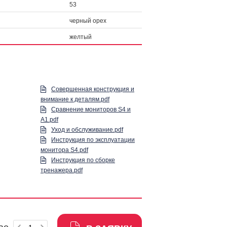
53
черный орех
желтый
Совершенная конструкция и
внимание к деталям.pdf
Сравнение мониторов S4 и
A1.pdf
Уход и обслуживание.pdf
Инструкция по эксплуатации
монитора S4.pdf
Инструкция по сборке
тренажера.pdf