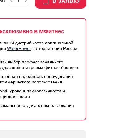
во
В ЗАЯВКУ
ксклюзивно в МФитнес
зивный дистрибьютор оригинальной
ции
WaterRower
на территории России
ший выбор профессионального
рудования и мировых фитнес-брендов
ышенная надежность оборудования
 коммерческого использования
окий уровень технологичности и
кциональности
симальная отдача от использования