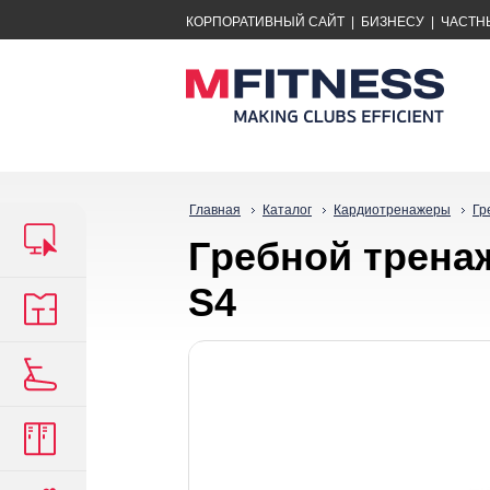
КОРПОРАТИВНЫЙ САЙТ
|
БИЗНЕСУ
|
ЧАСТН
Главная
Каталог
Кардиотренажеры
Гр
Гpeбнoй тpeнaж
S4