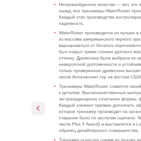
Непревзойденное качество — вот, что о
назад, все тренажеры WaterRower произ
Каждый этап производства контролиру
надежность.
WaterRower производится из лучших в 
из массива американского черного орех
варьироваться от богатого коричневог
был покрыт тремя слоями датского ма
оттенку. Древесина была выбрана
из-з
невероятной долговечности и устойчив
только проверенная древесина высшег
лесов Аппалачских гор на востоке СШ
Тренажеры WaterRower славятся свое
к деталям. Высококачественные матер
экстраординарное сочетание формы, ф
Каждый элемент призван дополнить э
которое тренажер производит на органы
старание было по заслугам оценено: W
числе Plus X Award) и выставлялся в 
образец дизайнерского совершенства.
Тренажер оснащен одним из лучших мо