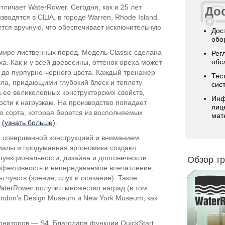
тличает WaterRower. Сегодня, как и 25 лет
Дос
водятся в США, в городе Warren, Rhode Island.
ется вручную, что обеспечивает исключительную
Дос
обо
мире лиственных пород. Модель Classic сделана
Рег
обс
а. Как и у всей древесины, оттенок ореха может
о до
пурпурно-черного
цвета. Каждый тренажер
Тес
сла, придающими глубокий блеск и теплоту
сис
а
ее великолепных конструкторских свойств,
Инф
ости к нагрузкам. На производство попадает
лиц
о сорта, которая берется из восполняемых
мат
А
(узнать больше)
.
й совершенной конструкцией и вниманием
иалы и продуманная эргономика создают
ункциональности, дизайна и долговечности.
Обзор т
ффективность и непередаваемое впечатление,
 чувств (зрение, слух и осязание). Такое
aterRower получил множество наград (в том
London’s Design Museum и New York Museum, как
ниторов — S4. Благодаря функции QuickStart