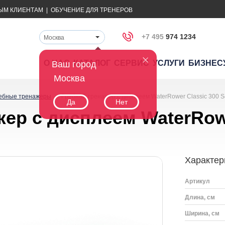
ЫМ КЛИЕНТАМ
|
ОБУЧЕНИЕ ДЛЯ ТРЕНЕРОВ
+7 495
974 1234
Москва
О НАС
КАТАЛОГ
СЕРВИС
УСЛУГИ
БИЗНЕС
Ваш город
Москва
ебные тренажеры
Гpeбнoй тpeнaжep с дисплеем WaterRower Classic 300 S
Да
Нет
ep с дисплеем WaterRowe
Характер
Артикул
Длина, см
Ширина, см