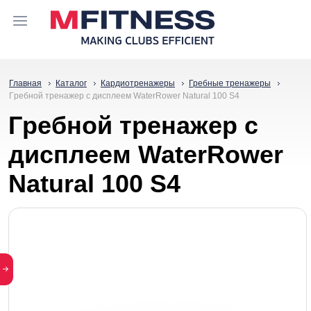
Главная
Каталог
Кардиотренажеры
Гребные тренажеры
Гpeбнoй тpeнaжep с дисплеем WaterRower Natural 100 S4
Гpeбнoй тpeнaжep с
дисплеем WaterRower
Natural 100 S4