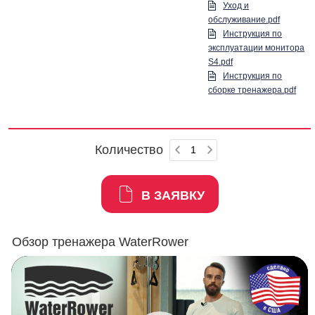
Уход и
обслуживание.pdf
Инструкция по
эксплуатации монитора
S4.pdf
Инструкция по
сборке тренажера.pdf
Количество
В ЗАЯВКУ
Обзор тренажера WaterRower