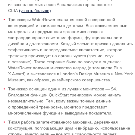
из восполняемых лесов Аппалачских гор на востоке
США
(узнать больше)
.
Тренажеры WaterRower славятся своей совершенной
конструкцией и вниманием к деталям. Высококачественные
материалы и продуманная эргономика создают
экстраординарное сочетание формы, функциональности,
дизайна и долговечности. Каждый элемент призван дополнить
эффективность и непередаваемое впечатление, которое
тренажер производит на органы чувств (зрение, слух
и осязание). Такое старание было по заслугам оценено:
WaterRower получил множество наград (в том числе Plus
X Award) и выставлялся в London’s Design Museum и New York
Museum, как образец дизайнерского совершенства.
Тренажер оснащен одним из лучших мониторов — S4.
Благодаря функции QuickStart тренировку можно начать
незамедлительно. Тем, кому важны точные данные
о проведенной тренировке, монитор предоставит
многочисленные функции и выводимые показатели.
Тихая работа запатентованного маховика, деревянная
конструкция, поглощающая шум и вибрацию, использование
стропы, вместо цепи — все это в совокупности делает