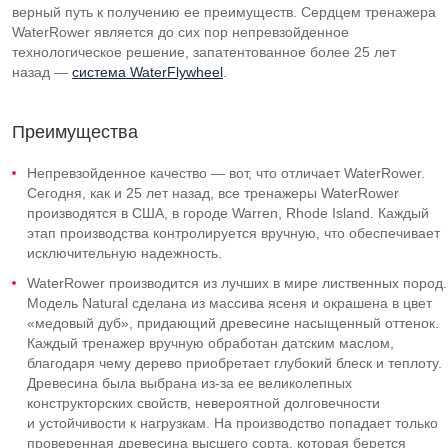
верный путь к получению ее преимуществ. Сердцем тренажера
WaterRower является до сих пор непревзойденное
технологическое решение, запатентованное более 25 лет
назад —
система WaterFlywheel
.
Преимущества
Непревзойденное качество — вот, что отличает WaterRower.
Сегодня, как и 25 лет назад, все тренажеры WaterRower
производятся в США, в городе Warren, Rhode Island. Каждый
этап производства контролируется вручную, что обеспечивает
исключительную надежность.
WaterRower производится из лучших в мире лиственных пород.
Модель Natural сделана из массива ясеня и окрашена в цвет
«медовый дуб», придающий древесине насыщенный оттенок.
Каждый тренажер вручную обработан датским маслом,
благодаря чему дерево приобретает глубокий блеск и теплоту.
Древесина была выбрана
из-за
ее великолепных
конструкторских свойств, невероятной долговечности
и устойчивости к нагрузкам. На производство попадает только
проверенная древесина высшего сорта, которая берется