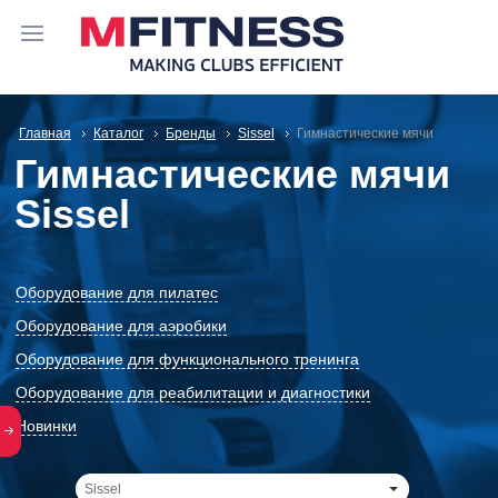
Главная
Каталог
Бренды
Sissel
Гимнастические мячи
Гимнастические мячи
Sissel
Оборудование для пилатес
Оборудование для аэробики
Оборудование для функционального тренинга
Оборудование для реабилитации и диагностики
Новинки
Sissel