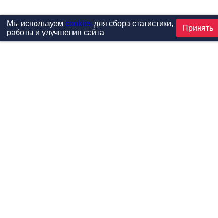
Мы используем
cookies
для сбора статистики,
Принять
работы и улучшения сайта
Проекты
Каталог
Новости
Контакты
©1999-2026 МФитнес. Все права защищены.
Разработка сайта —
студия «Сибирикс»