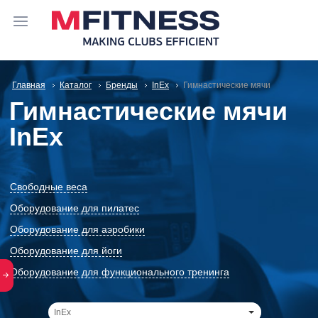
Главная
Каталог
Бренды
InEx
Гимнастические мячи
Гимнастические мячи
InEx
Свободные веса
Оборудование для пилатес
Оборудование для аэробики
Оборудование для йоги
Оборудование для функционального тренинга
InEx