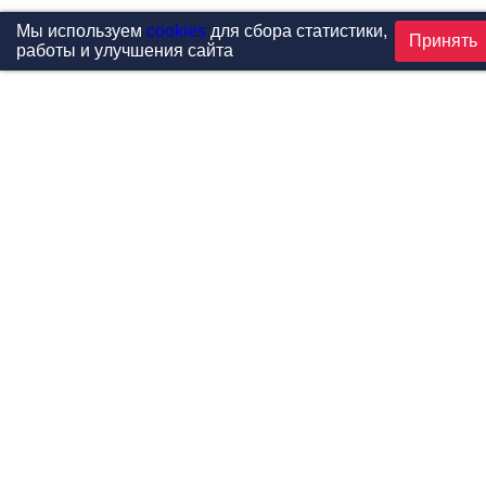
Мы используем
cookies
для сбора статистики,
Принять
работы и улучшения сайта
Проекты
Каталог
Новости
Контакты
©1999-2026 МФитнес. Все права защищены.
Разработка сайта —
студия «Сибирикс»