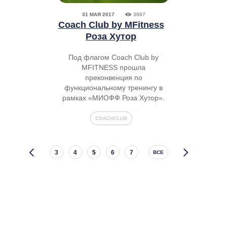
31 МАЯ 2017
3897
Coach Club by MFitness
Роза Хутор
Под флагом Coach Club by
MFITNESS прошла
преконвенция по
функциональному тренингу в
рамках «МИОФФ Роза Хутор».
COACHCLUB
3
4
5
6
7
ВСЕ