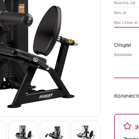
Высота, см
Вес, кг
Вес стека, кг
Опции
Брошюра
Количест
Э
Эксклю