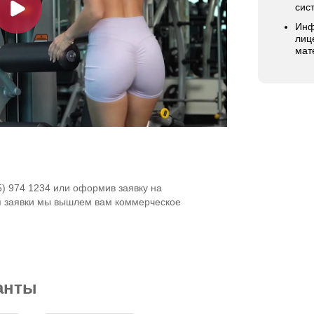
сис
Инф
лиц
мат
5) 974 1234 или оформив заявку на
я заявки мы вышлем вам коммерческое
анты