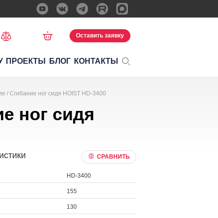
Оставить заявку
У
ПРОЕКТЫ
БЛОГ
КОНТАКТЫ
е / Сгибание ног сидя HOIST HD-3400
е ног сидя
истики
СРАВНИТЬ
HD-3400
155
130