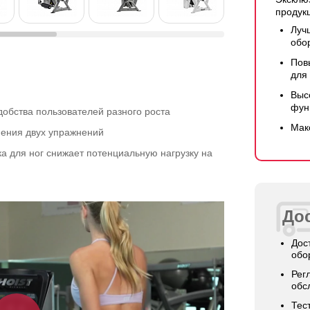
продук
Луч
обо
Пов
для
Выс
фун
обства пользователей разного роста
Мак
нения двух упражнений
 для ног снижает потенциальную нагрузку на
Дос
Дос
обо
Рег
обс
Тес