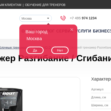
ЫМ КЛИЕНТАМ
|
ОБУЧЕНИЕ ДЛЯ ТРЕНЕРОВ
+7 495
974 1234
Москва
О НАС
КАТАЛОГ
СЕРВИС
УСЛУГИ
БИЗНЕС
Ваш город
Москва
Блочные тренажеры
HOIST HD Dual Series
Силовой тpeнaжep Разгибани
Да
Нет
ep Разгибание / Сгибани
Характер
Артикул
Длина, см
Ширина, см