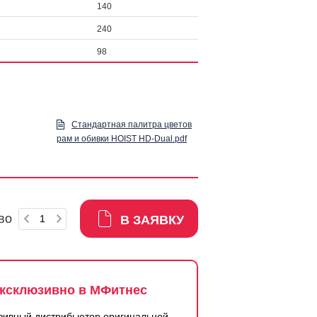
140
240
98
Стандартная палитра цветов
рам и обивки HOIST HD-Dual.pdf
во
В ЗАЯВКУ
ксклюзивно в МФитнес
зивный дистрибьютор оригинальной