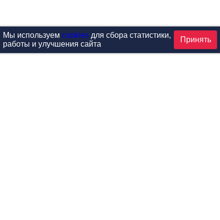
Мы используем
cookies
для сбора статистики,
Принять
работы и улучшения сайта
аталог
ардиотренажеры
Реабилитация и диагностик
иловые тренажеры
Инверсия и растяжка
вободные веса
Детский фитнес
одульные рамы
Мебель для фитнеса
илатес
Б/У тренажеры
эробика
Выставочное оборудование