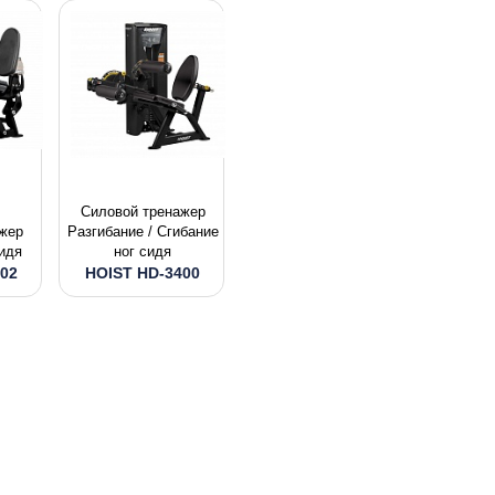
Силовой тpeнaжep
жер
Разгибание / Сгибание
сидя
ног сидя
02
HOIST HD-3400