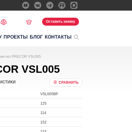
Оставить заявку
У
ПРОЕКТЫ
БЛОГ
КОНТАКТЫ
ние ног PRECOR VSL005
COR VSL005
истики
СРАВНИТЬ
VSL005BP
125
114
152
215