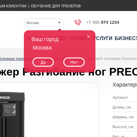
ЫМ КЛИЕНТАМ
|
ОБУЧЕНИЕ ДЛЯ ТРЕНЕРОВ
+7 495
974 1234
Москва
О НАС
КАТАЛОГ
СЕРВИС
УСЛУГИ
БИЗНЕС
Ваш город
Москва
Блочные тренажеры
PRECOR Vitality Series
Силовой тренажер Разгиба
Да
Нет
жер Разгибание ног PRE
Характер
Артикул
Длина, см
Ширина, см
Высота, см
Вес, кг