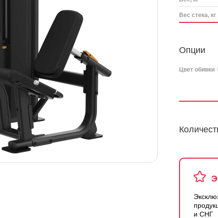
Вес стека, кг
Опции
Цвет обивки
Количест
Э
Эксклю
продук
и СНГ