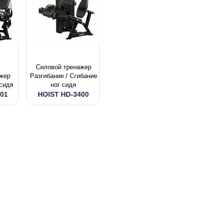
Силовой тpeнaжep
жер
Разгибание / Сгибание
 сидя
ног сидя
01
HOIST HD-3400