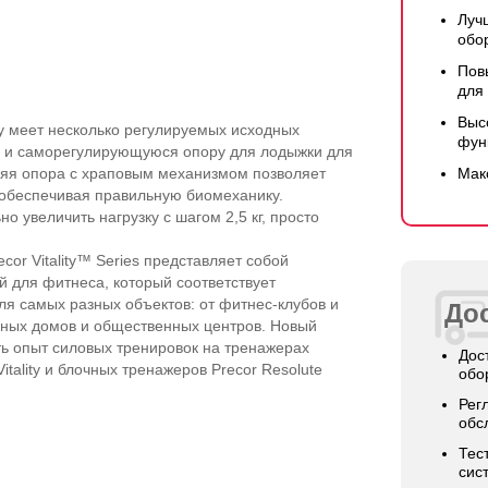
Луч
обо
Пов
для
Выс
ity меет несколько регулируемых исходных
фун
и и саморегулирующуюся опору для лодыжки для
няя опора с храповым механизмом позволяет
Мак
 обеспечивая правильную биомеханику.
 увеличить нагрузку с шагом 2,5 кг, просто
or Vitality™ Series представляет собой
 для фитнеса, который соответствует
ля самых разных объектов: от фитнес-клубов и
Дос
рных домов и общественных центров. Новый
ь опыт силовых тренировок на тренажерах
Дос
Vitality и блочных тренажеров Precor Resolute
обо
Рег
обс
Тес
сис