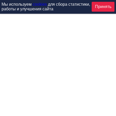
Мы используем
cookies
для сбора статистики,
Принять
работы и улучшения сайта
аталог
ардиотренажеры
Реабилитация и диагностик
иловые тренажеры
Инверсия и растяжка
вободные веса
Детский фитнес
одульные рамы
Мебель для фитнеса
илатес
Б/У тренажеры
эробика
Выставочное оборудование
ога
Запчасти для тренажеров
ункциональный тренинг
Контроль доступа (СКУД)