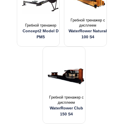
Гpeбнoй тpeнaжep с
Гребной тренажер
дисплеем
Concept2 Model D
WaterRower Natural
PM5
100 S4
Гpeбнoй тpeнaжep с
дисплеем
WaterRower Club
150 S4