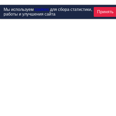
Мы используем
cookies
для сбора статистики,
Принять
работы и улучшения сайта
Проекты
Каталог
Новости
Контакты
©1999-2026 МФитнес. Все права защищены.
Разработка сайта —
студия «Сибирикс»