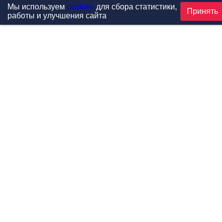
Мы используем
cookies
для сбора статистики,
Принять
работы и улучшения сайта
Проекты
Каталог
Новости
Контакты
©1999-2026 МФитнес. Все права защищены.
Разработка сайта —
студия «Сибирикс»