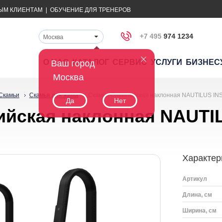
ЫМ КЛИЕНТАМ
|
ОБУЧЕНИЕ ДЛЯ ТРЕНЕРОВ
+7 495
974 1234
Москва
О НАС
КАТАЛОГ
СЕРВИС
УСЛУГИ
БИЗНЕС
Ваш город
Москва
Скамьи
Скамья для жима
Скамья Олимпийская наклонная NAUTILUS IN
Да
Нет
йская наклонная NAUTI
Характер
Артикул
Длина, см
Ширина, см