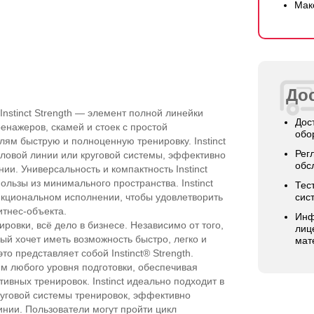
Мак
Дос
nstinct Strength — элемент полной линейки
Дос
енажеров, скамей и стоек с простой
обо
ям быструю и полноценную тренировку. Instinct
Рег
иловой линии или круговой системы, эффективно
обс
и. Универсальность и компактность Instinct
льзы из минимального пространства. Instinct
Тес
ункциональном исполнении, чтобы удовлетворить
сис
итнес-объекта.
Инф
ровки, всё дело в бизнесе. Независимо от того,
лиц
ый хочет иметь возможность быстро, легко и
мат
о представляет собой Instinct® Strength.
м любого уровня подготовки, обеспечивая
ивных тренировок. Instinct идеально подходит в
руговой системы тренировок, эффективно
нии. Пользователи могут пройти цикл