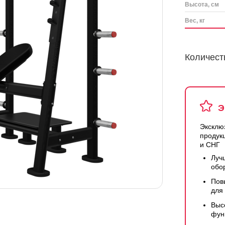
Высота, см
Вес, кг
Количест
Э
Эксклю
продук
и СНГ
Луч
обо
Пов
для
Выс
фун