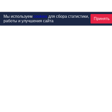
Мы используем
cookies
для сбора статистики,
Принять
работы и улучшения сайта
Проекты
Каталог
Новости
Контакты
©1999-2026 МФитнес. Все права защищены.
Разработка сайта —
студия «Сибирикс»