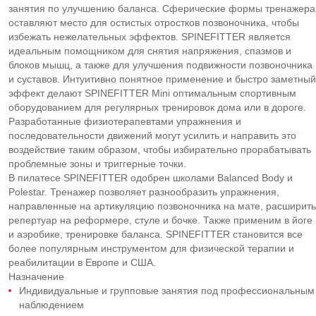
занятия по улучшению баланса. Сферические формы тренажера
оставляют место для остистых отростков позвоночника, чтобы
избежать нежелательных эффектов. SPINEFITTER является
идеальным помощником для снятия напряжения, спазмов и
блоков мышц, а также для улучшения подвижности позвоночника
и суставов. Интуитивно понятное применение и быстро заметный
эффект делают SPINEFITTER Mini оптимальным спортивным
оборудованием для регулярных тренировок дома или в дороге.
Разработанные физиотерапевтами упражнения и
последовательности движений могут усилить и направить это
воздействие таким образом, чтобы избирательно прорабатывать
проблемные зоны и триггерные точки.
В пилатесе SPINEFITTER одобрен школами Balanced Body и
Polestar. Тренажер позволяет разнообразить упражнения,
направленные на артикуляцию позвоночника на мате, расширить
репертуар на реформере, стуле и бочке. Также применим в йоге
и аэробике, тренировке баланса. SPINEFITTER становится все
более популярным инструментом для физической терапии и
реабилитации в Европе и США.
Назначение
Индивидуальные и групповые занятия под профессиональным
наблюдением