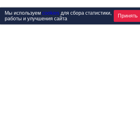
Мы используем
cookies
для сбора статистики,
Принять
работы и улучшения сайта
Проекты
Каталог
Новости
Контакты
©1999-2026 МФитнес. Все права защищены.
Разработка сайта —
студия «Сибирикс»