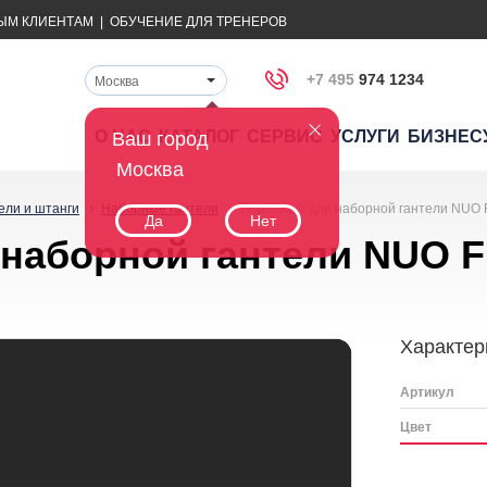
ЫМ КЛИЕНТАМ
|
ОБУЧЕНИЕ ДЛЯ ТРЕНЕРОВ
+7 495
974 1234
Москва
О НАС
КАТАЛОГ
СЕРВИС
УСЛУГИ
БИЗНЕС
Ваш город
Москва
ели и штанги
Наборные гантели
Подставка для наборной гантели NUO Fl
Да
Нет
наборной гантели NUO Fl
Характер
Артикул
Цвет