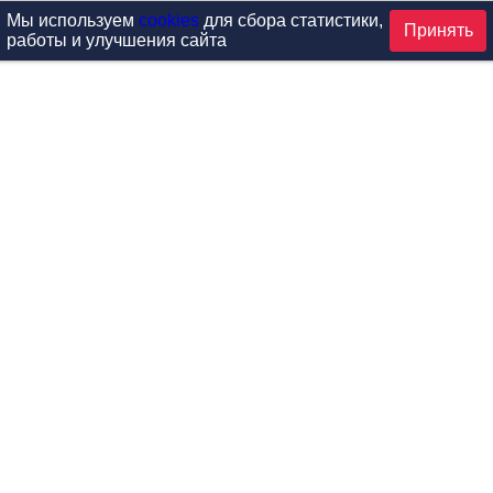
Мы используем
cookies
для сбора статистики,
Принять
работы и улучшения сайта
аталог
ардиотренажеры
Реабилитация и диагностик
иловые тренажеры
Инверсия и растяжка
вободные веса
Детский фитнес
одульные рамы
Мебель для фитнеса
илатес
Б/У тренажеры
эробика
Выставочное оборудование
ога
Запчасти для тренажеров
ункциональный тренинг
Контроль доступа (СКУД)