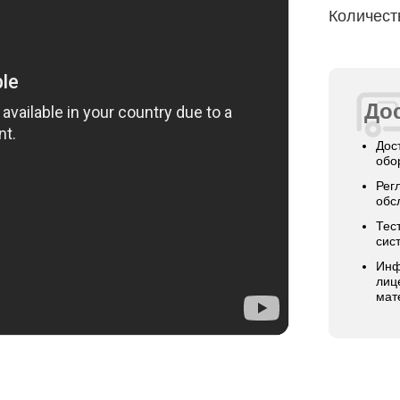
Количест
Дос
Дос
обо
Рег
обс
Тес
сис
Инф
лиц
мат