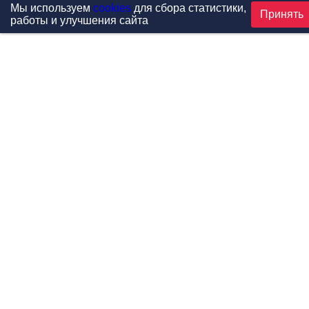
Мы используем
cookies
для сбора статистики,
Принять
работы и улучшения сайта
Проекты
Каталог
Новости
Контакты
©1999-2026 МФитнес. Все права защищены.
Разработка сайта —
студия «Сибирикс»