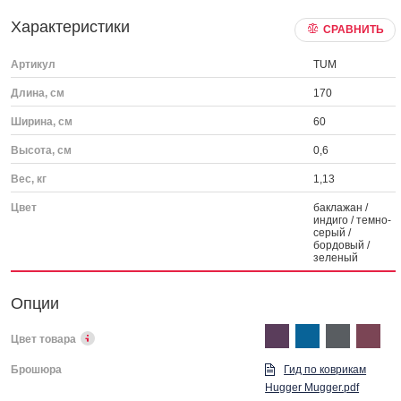
Характеристики
СРАВНИТЬ
Артикул
TUM
Длина, см
170
Ширина, см
60
Высота, см
0,6
Вес, кг
1,13
Цвет
баклажан /
индиго / темно-
серый /
бордовый /
зеленый
Опции
Цвет товара
Брошюра
Гид по коврикам
Hugger Mugger.pdf