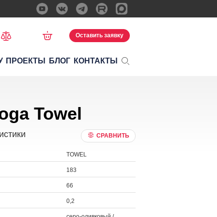
Оставить заявку
У
ПРОЕКТЫ
БЛОГ
КОНТАКТЫ
oga Towel
истики
СРАВНИТЬ
TOWEL
183
66
0,2
серо-оливковый /