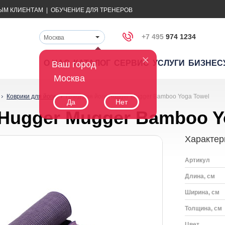
ЫМ КЛИЕНТАМ
|
ОБУЧЕНИЕ ДЛЯ ТРЕНЕРОВ
+7 495
974 1234
Москва
О НАС
КАТАЛОГ
СЕРВИС
УСЛУГИ
БИЗНЕС
Ваш город
Москва
Коврики для йоги
Плед для йоги Hugger Mugger Bamboo Yoga Towel
Да
Нет
 Hugger Mugger Bamboo Y
Характер
Артикул
Длина, см
Ширина, см
Толщина, см
Цвет