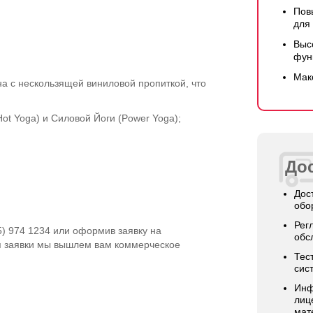
Пов
для
Выс
фун
Мак
на с нескользящей виниловой пропиткой, что
ot Yoga) и Силовой Йоги (Power Yoga);
Дос
Дос
обо
Рег
5) 974 1234 или оформив заявку на
обс
я заявки мы вышлем вам коммерческое
Тес
сис
Инф
лиц
мат