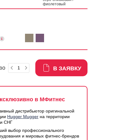
фиолетовый
во
В ЗАЯВКУ
ксклюзивно в МФитнес
зивный дистрибьютор оригинальной
ции
Hugger Mugger
на территории
 и СНГ
ший выбор профессионального
рудования и мировых фитнес-брендов