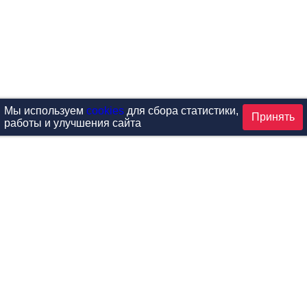
Мы используем
cookies
для сбора статистики,
Принять
работы и улучшения сайта
аталог
ардиотренажеры
Реабилитация и диагностик
иловые тренажеры
Инверсия и растяжка
вободные веса
Детский фитнес