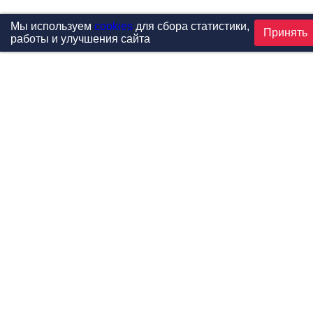
Мы используем
cookies
для сбора статистики,
Принять
работы и улучшения сайта
Проекты
Каталог
Новости
Контакты
©1999-2026 МФитнес. Все права защищены.
Разработка сайта —
студия «Сибирикс»