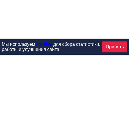
Мы используем
cookies
для сбора статистики,
Принять
работы и улучшения сайта
аталог
ардиотренажеры
Реабилитация и диагностик
иловые тренажеры
Инверсия и растяжка
вободные веса
Детский фитнес