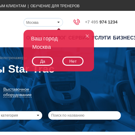
ЫМ КЛИЕНТАМ
|
ОБУЧЕНИЕ ДЛЯ ТРЕНЕРОВ
+7 495
974 1234
Москва
О НАС
КАТАЛОГ
СЕРВИС
УСЛУГИ
БИЗНЕС
Ваш город
Москва
Велотренажеры
Да
Нет
 Star Trac
Выставочное
оборудование
 категория