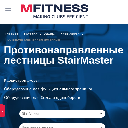
Главная
Каталог
Бренды
StairMaster
Противонаправленные лестницы
Противонаправленные
лестницы StairMaster
Кардиотренажеры
Оборудование для функционального тренинга
Оборудование для бокса и единоборств
StairMaster
Ценовая категория